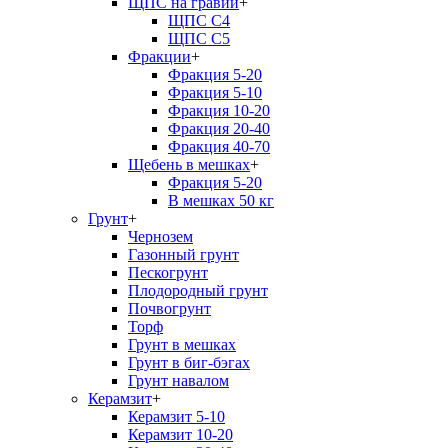
ЩПС на гравии
+
ЩПС С4
ЩПС С5
Фракции
+
Фракция 5-20
Фракция 5-10
Фракция 10-20
Фракция 20-40
Фракция 40-70
Щебень в мешках
+
Фракция 5-20
В мешках 50 кг
Грунт
+
Чернозем
Газонный грунт
Пескогрунт
Плодородный грунт
Почвогрунт
Торф
Грунт в мешках
Грунт в биг-бэгах
Грунт навалом
Керамзит
+
Керамзит 5-10
Керамзит 10-20