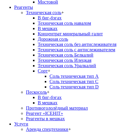
Мостовой
Реагенты
Техническая соль
+
В биг-бэгах
Техническая соль навалом
В мешках
Концентрат минеральный галит
Дорожная соль
Техническая соль без антислеживателя
Техническая соль с антислеживателем
Техническая соль Белкалий
Техническая соль Илецкая
Техническая соль Уралкалий
Сорт
+
Соль техническая тип А
Соль техническая тип С
Соль техническая тип D
Пескосоль
+
В биг-бэгах
В мешках
Противогололёдный материал
Реагент «ICEHIT»
Реагенты в мешках
Услуги
Аренда спецтехники
+