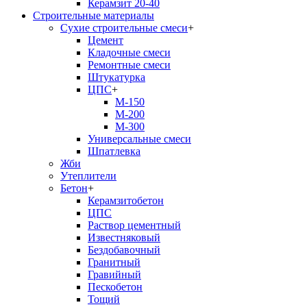
Керамзит 20-40
Строительные материалы
Сухие строительные смеси
+
Цемент
Кладочные смеси
Ремонтные смеси
Штукатурка
ЦПС
+
М-150
М-200
М-300
Универсальные смеси
Шпатлевка
Жби
Утеплители
Бетон
+
Керамзитобетон
ЦПС
Раствор цементный
Известняковый
Бездобавочный
Гранитный
Гравийный
Пескобетон
Тощий