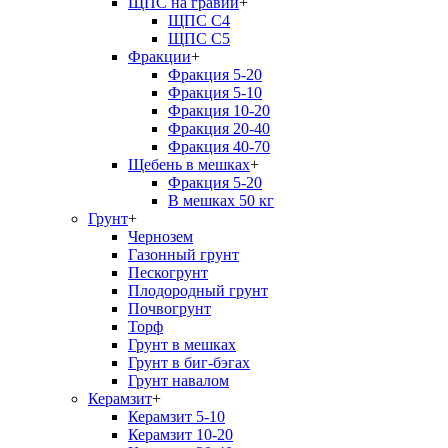
ЩПС на гравии
+
ЩПС С4
ЩПС С5
Фракции
+
Фракция 5-20
Фракция 5-10
Фракция 10-20
Фракция 20-40
Фракция 40-70
Щебень в мешках
+
Фракция 5-20
В мешках 50 кг
Грунт
+
Чернозем
Газонный грунт
Пескогрунт
Плодородный грунт
Почвогрунт
Торф
Грунт в мешках
Грунт в биг-бэгах
Грунт навалом
Керамзит
+
Керамзит 5-10
Керамзит 10-20