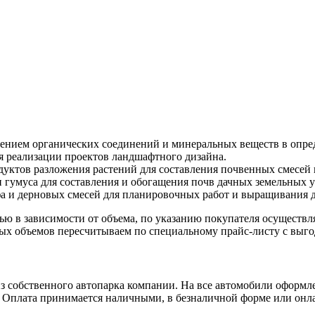
лением органических соединений и минеральных веществ в опр
я реализации проектов ландшафтного дизайна.
дуктов разложения растений для составления почвенных смесей 
 гумуса для составления и обогащения почв дачных земельных у
фа и дерновых смесей для планировочных работ и выращивания 
ью в зависимости от объема, по указанию покупателя осуществля
ых объемов пересчитываем по специальному прайс-листу с выго
из собственного автопарка компании. На все автомобили оформ
. Оплата принимается наличными, в безналичной форме или онл