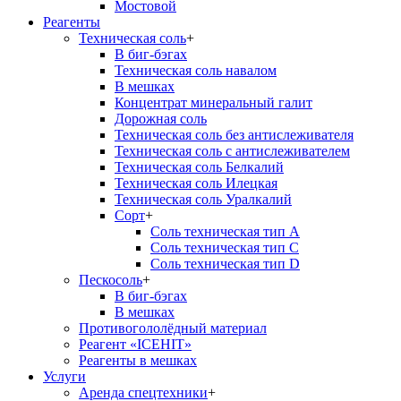
Мостовой
Реагенты
Техническая соль
+
В биг-бэгах
Техническая соль навалом
В мешках
Концентрат минеральный галит
Дорожная соль
Техническая соль без антислеживателя
Техническая соль с антислеживателем
Техническая соль Белкалий
Техническая соль Илецкая
Техническая соль Уралкалий
Сорт
+
Соль техническая тип А
Соль техническая тип С
Соль техническая тип D
Пескосоль
+
В биг-бэгах
В мешках
Противогололёдный материал
Реагент «ICEHIT»
Реагенты в мешках
Услуги
Аренда спецтехники
+