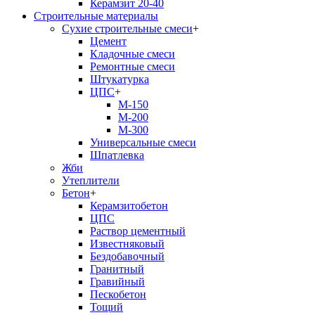
Керамзит 20-40
Строительные материалы
Сухие строительные смеси
+
Цемент
Кладочные смеси
Ремонтные смеси
Штукатурка
ЦПС
+
М-150
М-200
М-300
Универсальные смеси
Шпатлевка
Жби
Утеплители
Бетон
+
Керамзитобетон
ЦПС
Раствор цементный
Известняковый
Бездобавочный
Гранитный
Гравийный
Пескобетон
Тощий