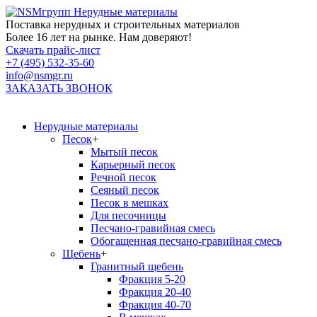
Нерудные материалы
Поставка нерудных и строительных материалов
Более 16 лет на рынке. Нам доверяют!
Скачать прайс-лист
+7 (495) 532-35-60
info@nsmgr.ru
ЗАКАЗАТЬ ЗВОНОК
Нерудные материалы
Песок
+
Мытый песок
Карьерный песок
Речной песок
Сеяный песок
Песок в мешках
Для песочницы
Песчано-гравийная смесь
Обогащенная песчано-гравийная смесь
Щебень
+
Гранитный щебень
Фракция 5-20
Фракция 20-40
Фракция 40-70