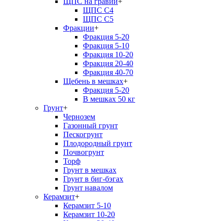
ЩПС на гравии
+
ЩПС С4
ЩПС С5
Фракции
+
Фракция 5-20
Фракция 5-10
Фракция 10-20
Фракция 20-40
Фракция 40-70
Щебень в мешках
+
Фракция 5-20
В мешках 50 кг
Грунт
+
Чернозем
Газонный грунт
Пескогрунт
Плодородный грунт
Почвогрунт
Торф
Грунт в мешках
Грунт в биг-бэгах
Грунт навалом
Керамзит
+
Керамзит 5-10
Керамзит 10-20