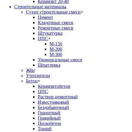
Керамзит 20-40
Строительные материалы
Сухие строительные смеси
+
Цемент
Кладочные смеси
Ремонтные смеси
Штукатурка
ЦПС
+
М-150
М-200
М-300
Универсальные смеси
Шпатлевка
Жби
Утеплители
Бетон
+
Керамзитобетон
ЦПС
Раствор цементный
Известняковый
Бездобавочный
Гранитный
Гравийный
Пескобетон
Тощий