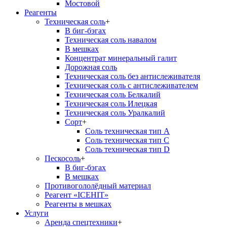
Мостовой
Реагенты
Техническая соль
+
В биг-бэгах
Техническая соль навалом
В мешках
Концентрат минеральный галит
Дорожная соль
Техническая соль без антислеживателя
Техническая соль с антислеживателем
Техническая соль Белкалий
Техническая соль Илецкая
Техническая соль Уралкалий
Сорт
+
Соль техническая тип А
Соль техническая тип С
Соль техническая тип D
Пескосоль
+
В биг-бэгах
В мешках
Противогололёдный материал
Реагент «ICEHIT»
Реагенты в мешках
Услуги
Аренда спецтехники
+