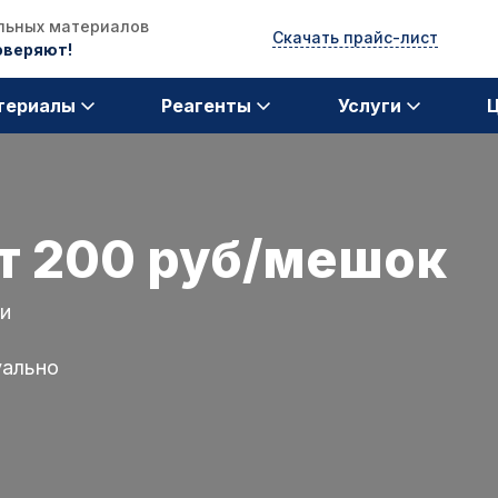
ельных материалов
Скачать прайс-лист
доверяют!
териалы
Реагенты
Услуги
т 200 руб/мешок
ти
уально