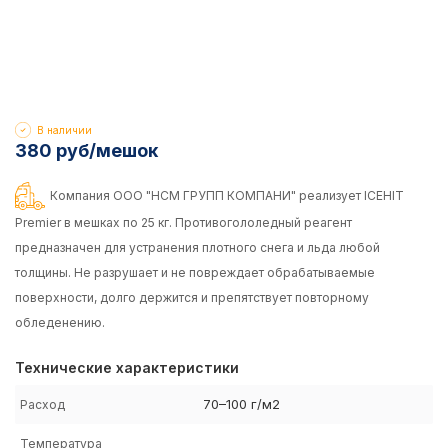
В наличии
380 руб/мешок
Компания ООО "НСМ ГРУПП КОМПАНИ" реализует ICEHIT
Premier в мешках по 25 кг. Противогололедный реагент
предназначен для устранения плотного снега и льда любой
толщины. Не разрушает и не повреждает обрабатываемые
поверхности, долго держится и препятствует повторному
обледенению.
Технические характеристики
70–100 г/м2
Расход
Температура