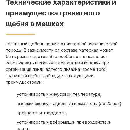
Технические характеристики и
Одинцово
Рошаль
преимущества гранитного
Орехово-Зуево
Рублево
щебня в мешках
Павловский Посад
Руза
Первомайское
Сергиев Посад
Переславль-Залесский
Селятино
Гранитный щебень получают из горной вулканической
Петушки
породы. В зависимости от состава материал может
быть разных цветов. Эта особенность позволяет
Серпухов
Фрязино
использовать щебенку в декоративных целях при
Солнцево
Химки
организации ландшафтного дизайна. Кроме того,
Солнечногорск
Хотьково
гранитный щебень обладает следующими
Софрино
Черноголовка
преимуществами:
Софьино
Чехов
устойчивость к минусовой температуре;
Ступино
Шаховская
высокий эксплуатационный показатель (до 20 лет);
Сходня
Шереметьево
прочность и твердость;
Томилино
Щелково
Токарево
Щербинка
устойчивость к деформации при воздействии
влаги;
Троицк
Электрогорск