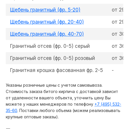
Кубинка
Монино
Щебень гранитный (фр. 5-20)
от 295
Купавна
Мосрентген
Щебень гранитный (фр. 20-40)
от 295
Куровское
Мытищи
Куркино
Наро-Фоминск
Щебень гранитный (фр. 40-70)
от 305
Лесной
Нахабино
Гранитный отсев (фр. 0-5) серый
от 365
Лесной Городок
Некрасовка
Ликино-Дулево
Гранитный отсев (фр. 0-5) розовый
от 365
Лобня
Гранитная крошка фасованная фр. 2-5
-
Никольское
Пирогово
Новокосино
Поварово
Указаны розничные цены с учетом самовывоза.
Новоникольское
Подольск
Стоимость заказа битого кирпича с доставкой зависит
Ново-Переделкино
Протвино
от удаленности вашего объекта, уточнить цену Вы
можете у наших менеджеров по телефону
+7 (495) 532-
Новая Москва
Пушкино
35-60
. Поставки любого объема (можем реализовывать
Ногинск
Расторгуево
крупные оптовые заказы).
Обухово
Раменское
Обнинск
Реутов