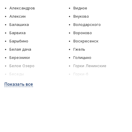
Александров
Видное
Алексин
Внуково
Балашиха
Володарского
Барвиха
Вороново
Барыбино
Воскресенск
Белая дача
Гжель
Березники
Голицыно
Белое Озеро
Горки Ленинские
Беседы
Горки-6
Бронницы
Грибки
Показать все
Быково
Дедовск
Верея
Дзержинский
Дмитров
Зеленоград
Дмитрово
Ильинское
Долгопрудный
Истра
Домодедово
Кашира