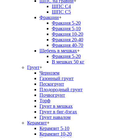
ЩПС на гравии
+
ЩПС С4
ЩПС С5
Фракции
+
Фракция 5-20
Фракция 5-10
Фракция 10-20
Фракция 20-40
Фракция 40-70
Щебень в мешках
+
Фракция 5-20
В мешках 50 кг
Грунт
+
Чернозем
Газонный грунт
Пескогрунт
Плодородный грунт
Почвогрунт
Торф
Грунт в мешках
Грунт в биг-бэгах
Грунт навалом
Керамзит
+
Керамзит 5-10
Керамзит 10-20