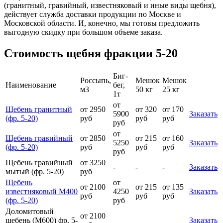
(гранитный, гравийный, известняковый и иные виды щебня),
действует служба доставки продукции по Москве и
Московской области. И, конечно, мы готовы предложить
выгодную скидку при большом объеме заказа.
Стоимость щебня фракции 5-20
Биг-
Россыпь,
Мешок
Мешок
Наименование
бег,
м3
50 кг
25 кг
1т
от
Щебень гранитный
от 2950
от 320
от 170
5900
Заказать
(фр. 5-20)
руб
руб
руб
руб
от
Щебень гравийный
от 2850
от 215
от 160
5250
Заказать
(фр. 5-20)
руб
руб
руб
руб
Щебень гравийный
от 3250
-
-
-
Заказать
мытый (фр. 5-20)
руб
Щебень
от
от 2100
от 215
от 135
известняковый М400
4250
Заказать
руб
руб
руб
(фр. 5-20)
руб
Доломитовый
от 2100
щебень (М600) фр. 5-
Заказать