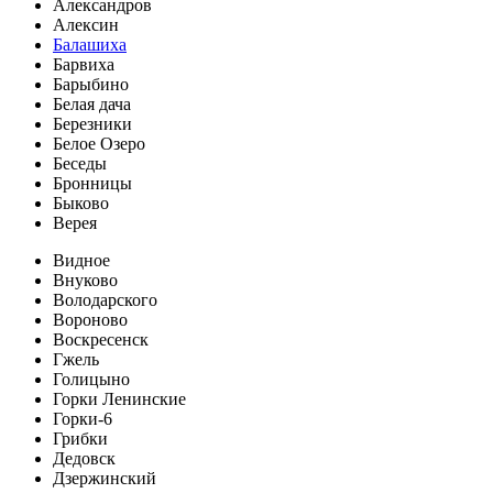
Александров
Алексин
Балашиха
Барвиха
Барыбино
Белая дача
Березники
Белое Озеро
Беседы
Бронницы
Быково
Верея
Видное
Внуково
Володарского
Вороново
Воскресенск
Гжель
Голицыно
Горки Ленинские
Горки-6
Грибки
Дедовск
Дзержинский