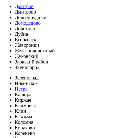
Дмитров
Дмитрово
Долгопрудный
Домодедово
Дорохово
Дубна
Егорьевск
Жаворонки
Железнодорожный
Жуковский
Заокский район
Звенигород
Зеленоград
Ильинское
Истра
Кашира
Киржач
Климовск
Клин
Клязьма
Коломна
Конаково
Коренево