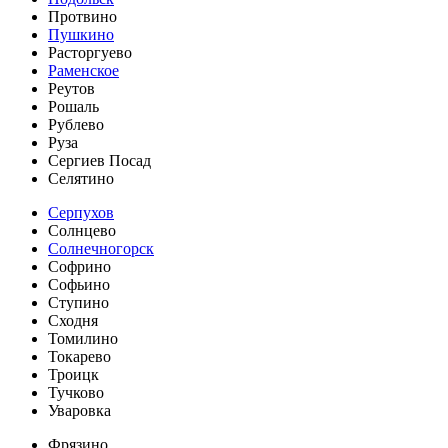
Протвино
Пушкино
Расторгуево
Раменское
Реутов
Рошаль
Рублево
Руза
Сергиев Посад
Селятино
Серпухов
Солнцево
Солнечногорск
Софрино
Софьино
Ступино
Сходня
Томилино
Токарево
Троицк
Тучково
Уваровка
Фрязино