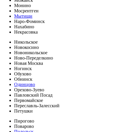
Можайск
Монино
Мосрентген
Мытищи
Наро-Фоминск
Нахабино
Некрасовка
Никольское
Новокосино
Новоникольское
Ново-Переделкино
Новая Москва
Ногинск
Обухово
Обнинск
Одинцово
Орехово-Зуево
Павловский Посад
Первомайское
Переславль-Залесский
Петушки
Пирогово
Поварово
Подольск