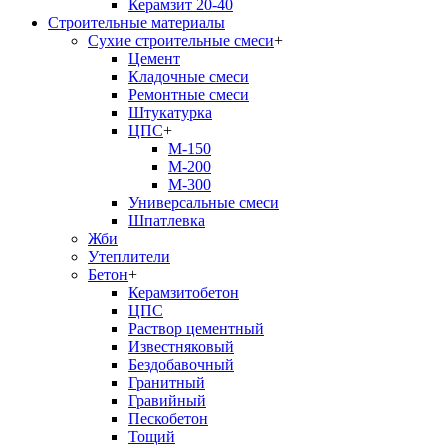
Керамзит 20-40
Строительные материалы
Сухие строительные смеси
+
Цемент
Кладочные смеси
Ремонтные смеси
Штукатурка
ЦПС
+
М-150
М-200
М-300
Универсальные смеси
Шпатлевка
Жби
Утеплители
Бетон
+
Керамзитобетон
ЦПС
Раствор цементный
Известняковый
Бездобавочный
Гранитный
Гравийный
Пескобетон
Тощий