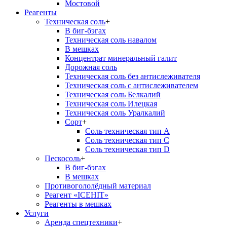
Мостовой
Реагенты
Техническая соль
+
В биг-бэгах
Техническая соль навалом
В мешках
Концентрат минеральный галит
Дорожная соль
Техническая соль без антислеживателя
Техническая соль с антислеживателем
Техническая соль Белкалий
Техническая соль Илецкая
Техническая соль Уралкалий
Сорт
+
Соль техническая тип А
Соль техническая тип С
Соль техническая тип D
Пескосоль
+
В биг-бэгах
В мешках
Противогололёдный материал
Реагент «ICEHIT»
Реагенты в мешках
Услуги
Аренда спецтехники
+