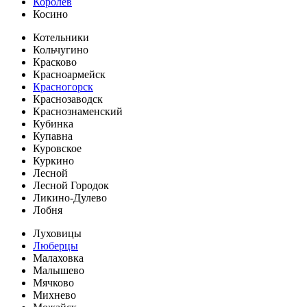
Королев
Косино
Котельники
Кольчугино
Красково
Красноармейск
Красногорск
Краснозаводск
Краснознаменский
Кубинка
Купавна
Куровское
Куркино
Лесной
Лесной Городок
Ликино-Дулево
Лобня
Луховицы
Люберцы
Малаховка
Малышево
Мячково
Михнево