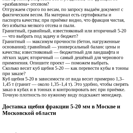
«разбавлена» отсевом?
Отгружаем строго по весам, по запросу выдаём документ с
фактическим весом. На материал есть сертификаты и
паспорта качества; при приёмке видно, что фракция чистая,
без избытка мелкого отсева и пыли.
Гранитный, гравийный, известняковый или вторичный 5-20
— что выбрать под задачу и бюджет?
Гранитный — максимум прочности (бетон, нагруженные
основания); гравийный — универсальный баланс цены и
качества; известняковый — бюджетный для ландшафта и
лёгких задач; вторичный — самый дешёвый для чернового
применения. Опишите проект — поможем выбрать.
Сколько весит куб щебня 5-20 — как перевести кубы в тонны
при заказе?
Куб щебня 5-20 в зависимости от вида весит примерно 1,3–
1,45 т (гранит — около 1,35–1,4 т). Это удобно, чтобы сверять
заказ в кубах и в тоннах и контролировать вес при приёмке.
Точную плотность по нужному виду подскажет менеджер.
Доставка щебня фракции 5-20 мм
в Москве и
Московской области