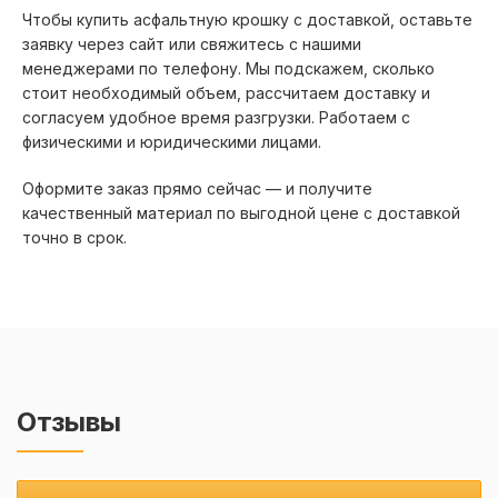
Чтобы купить асфальтную крошку с доставкой, оставьте
Солнцево
Химки
заявку через сайт или свяжитесь с нашими
Солнечногорск
Хотьково
менеджерами по телефону. Мы подскажем, сколько
Софрино
Черноголовка
стоит необходимый объем, рассчитаем доставку и
Софьино
Чехов
согласуем удобное время разгрузки. Работаем с
физическими и юридическими лицами.
Ступино
Шаховская
Сходня
Шереметьево
Оформите заказ прямо сейчас — и получите
Томилино
Щелково
качественный материал по выгодной цене с доставкой
точно в срок.
Токарево
Щербинка
Троицк
Электрогорск
Тучково
Электросталь
Уваровка
Электроугли
Юбилейный
Отзывы