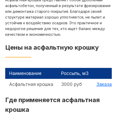
Звенигород
Королев
асфальтобетон, полученный в результате фрезерования
или демонтажа старого покрытия. Благодаря своей
Косино
структуре материал хорошо уплотняется, не пылит и
Котельники
Луховицы
устойчив к воздействию осадков. Это практичное и
Кольчугино
Люберцы
недорогое решение для тех, кто ищет баланс между
Красково
Малаховка
качеством и экономичностью.
Красноармейск
Малышево
Цены на асфальтную крошку
Красногорск
Мячково
Краснозаводск
Михнево
Краснознаменский
Можайск
Кубинка
Монино
Наименование
Россыпь, м3
Купавна
Мосрентген
Асфальтная крошка
3000 руб
Заказать
Куровское
Мытищи
Куркино
Наро-Фоминск
Где применяется асфальтная
Лесной
Нахабино
Лесной Городок
Некрасовка
крошка
Ликино-Дулево