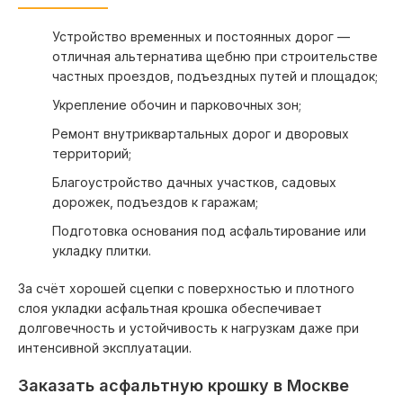
Лобня
Устройство временных и постоянных дорог —
Никольское
Пирогово
отличная альтернатива щебню при строительстве
Новокосино
Поварово
частных проездов, подъездных путей и площадок;
Новоникольское
Подольск
Укрепление обочин и парковочных зон;
Ново-Переделкино
Протвино
Ремонт внутриквартальных дорог и дворовых
Новая Москва
Пушкино
территорий;
Ногинск
Расторгуево
Благоустройство дачных участков, садовых
Обухово
Раменское
дорожек, подъездов к гаражам;
Обнинск
Реутов
Подготовка основания под асфальтирование или
Одинцово
Рошаль
укладку плитки.
Орехово-Зуево
Рублево
За счёт хорошей сцепки с поверхностью и плотного
Павловский Посад
Руза
слоя укладки асфальтная крошка обеспечивает
Первомайское
Сергиев Посад
долговечность и устойчивость к нагрузкам даже при
Переславль-Залесский
Селятино
интенсивной эксплуатации.
Петушки
Заказать асфальтную крошку в Москве
Серпухов
Фрязино