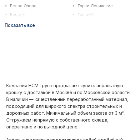
Белое Озеро
Горки Ленинские
Беседы
Горки-6
Бронницы
Грибки
Показать все
Быково
Дедовск
Верея
Дзержинский
Дмитров
Зеленоград
Дмитрово
Ильинское
Долгопрудный
Истра
Домодедово
Кашира
Дорохово
Киржач
Компания НСМ Групп предлагает купить асфальтную
крошку с доставкой в Москве и по Московской области.
Дубна
Климовск
В наличии — качественный переработанный материал,
Егорьевск
Клин
подходящий для широкого спектра строительных и
Жаворонки
Клязьма
дорожных работ. Минимальный объем заказа от 3 м³.
Железнодорожный
Коломна
Отгружаем напрямую с собственного склада,
оперативно и по выгодной цене.
Жуковский
Конаково
Заокский район
Коренево
Асфальтная крошка представляет собой дроблёный