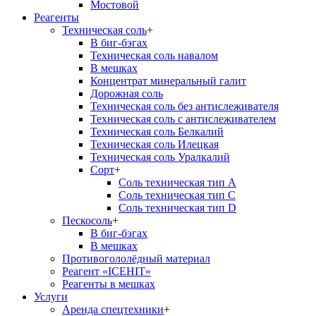
Мостовой
Реагенты
Техническая соль
+
В биг-бэгах
Техническая соль навалом
В мешках
Концентрат минеральный галит
Дорожная соль
Техническая соль без антислеживателя
Техническая соль с антислеживателем
Техническая соль Белкалий
Техническая соль Илецкая
Техническая соль Уралкалий
Сорт
+
Соль техническая тип А
Соль техническая тип С
Соль техническая тип D
Пескосоль
+
В биг-бэгах
В мешках
Противогололёдный материал
Реагент «ICEHIT»
Реагенты в мешках
Услуги
Аренда спецтехники
+