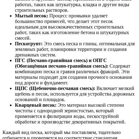
работах, таких как штукатурка, кладка и другие виды
строительных растворов.
Мытый песок:
Процесс промывки удаляет
большинство примесей, что делает этот песок
идеальным для высококачественных строительных
работ, таких как изготовление бетона и штукатурных
смесей.
Пескогрунт:
Это смесь песка и глины, оптимальная для
земляных работ, планировки территории и создания
дренажных систем.
ПГС (Песчано-гравийная смесь) и ОПГС
(Обогащённая песчано-гравийная смесь):
Содержат
комбинацию песка и гравия различных фракций. Эти
материалы подходят для создания прочного основания
под дороги и фундамент.
ЩПС (Щебеночно-песчаная смесь):
Включает мелкий
щебень и песок, используется для устройства дорожных
оснований и площадок.
Кварцевый песок:
Это материал высокой степени
чистоты с однородной зернистостью, который
применяется в фильтрации воды, пескоструйной
обработке и производстве декоративных покрытий.
Каждый вид песка, который мы поставляем, тщательно
отбирается и проверяется на соответствие стандартам