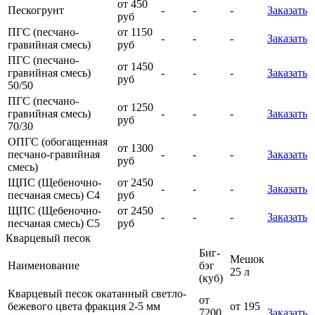
от 450
Пескогрунт
-
-
-
Заказать
руб
ПГС (песчано-
от 1150
-
-
-
Заказать
гравийная смесь)
руб
ПГС (песчано-
от 1450
гравийная смесь)
-
-
-
Заказать
руб
50/50
ПГС (песчано-
от 1250
гравийная смесь)
-
-
-
Заказать
руб
70/30
ОПГС (обогащенная
от 1300
песчано-гравийная
-
-
-
Заказать
руб
смесь)
ЩПС (Щебеночно-
от 2450
-
-
-
Заказать
песчаная смесь) С4
руб
ЩПС (Щебеночно-
от 2450
-
-
-
Заказать
песчаная смесь) С5
руб
Кварцевый песок
Биг-
Мешок
Наименование
бэг
25 л
(куб)
Кварцевый песок окатанный светло-
от
бежевого цвета фракция 2-5 мм
от 195
7200
Заказать