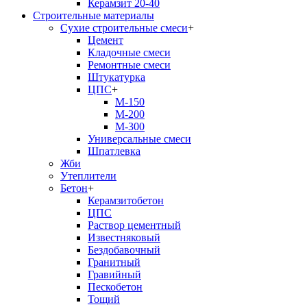
Керамзит 20-40
Строительные материалы
Сухие строительные смеси
+
Цемент
Кладочные смеси
Ремонтные смеси
Штукатурка
ЦПС
+
М-150
М-200
М-300
Универсальные смеси
Шпатлевка
Жби
Утеплители
Бетон
+
Керамзитобетон
ЦПС
Раствор цементный
Известняковый
Бездобавочный
Гранитный
Гравийный
Пескобетон
Тощий