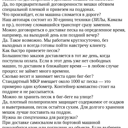
Да, по предварительной договоренности мешки обтянем
специальной пленкой и привезем на поддонах.
Что произойдет, если машина сломается в дороге?
Наш автопарк состоит из 30 единиц техники (ЗИЛы, Камазы
и пр.), поэтому сломавшийся транспорт сразу заменим.
Можно договориться о доставке песка на определенное время,
например, на выходной день или поздний вечер?
Да. Такое возможно. Мы работаем круглосуточно, без
выходных и всегда готовы пойти навстречу клиенту.
Как быстро привезете песок?
Большинство заказов доставляется в тот же день, когда
поступила оплата. Если в этот день уже нет свободных
машин, то доставим в ближайшее время — в любом случае
процесс не займет много времени.
Сколько весит и занимает места один биг-бег?
Стандартный МКР вмещает около 1000 кг песка — это
примерно один кубометр. Контейнер компактно стоит на
поддоне и не рассыпается.
Можно ли хранить песок в биг-беге на улице?
Да, плотный полипропилен защищает содержимое от осадков
и выветривания, песок остаётся сухим. Для долгого хранения
мешок лучше поставить на поддон.
Нужна ли спецтехника для разгрузки?
При доставке самосвалом или бортовой машиной
понадобится кран или погрузчик на объекте. Если выберете