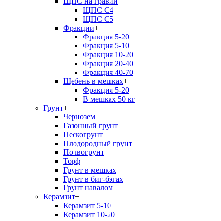
ЩПС на гравии
+
ЩПС С4
ЩПС С5
Фракции
+
Фракция 5-20
Фракция 5-10
Фракция 10-20
Фракция 20-40
Фракция 40-70
Щебень в мешках
+
Фракция 5-20
В мешках 50 кг
Грунт
+
Чернозем
Газонный грунт
Пескогрунт
Плодородный грунт
Почвогрунт
Торф
Грунт в мешках
Грунт в биг-бэгах
Грунт навалом
Керамзит
+
Керамзит 5-10
Керамзит 10-20