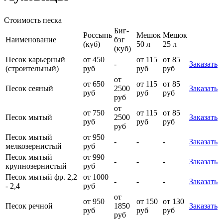
Стоимость песка
Биг-
Россыпь
Мешок
Мешок
Наименование
бэг
(куб)
50 л
25 л
(куб)
Песок карьерный
от 450
от 115
от 85
-
Заказать
(строительный)
руб
руб
руб
от
от 650
от 115
от 85
Песок сеяный
2500
Заказать
руб
руб
руб
руб
от
от 750
от 115
от 85
Песок мытый
2500
Заказать
руб
руб
руб
руб
Песок мытый
от 950
-
-
-
Заказать
мелкозернистый
руб
Песок мытый
от 990
-
-
-
Заказать
крупнозернистый
руб
Песок мытый фр. 2,2
от 1000
-
-
-
Заказать
- 2,4
руб
от
от 950
от 150
от 130
Песок речной
1850
Заказать
руб
руб
руб
руб