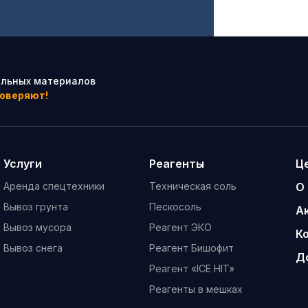
ельных материалов
доверяют!
Услуги
Реагенты
Ц
Аренда спецтехники
Техническая соль
О
Вывоз грунта
Пескосоль
А
Вывоз мусора
Реагент ЭКО
К
Вывоз снега
Реагент Бишофит
Д
Реагент «ICE HIT»
Реагенты в мешках