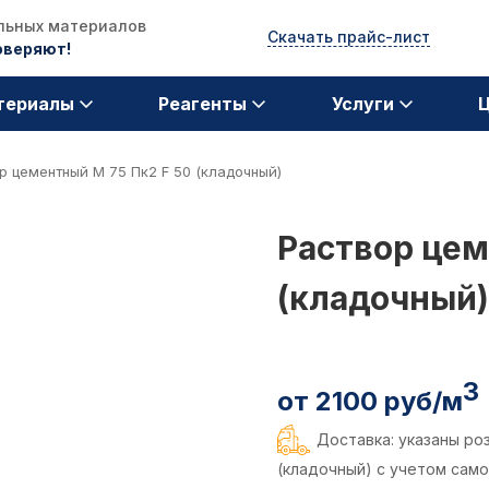
ельных материалов
Скачать прайс-лист
доверяют!
териалы
Реагенты
Услуги
р цементный М 75 Пк2 F 50 (кладочный)
Раствор цем
(кладочный)
3
от 2100 руб/м
Доставка: указаны ро
(кладочный) с учетом само