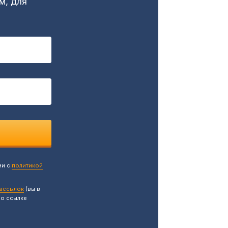
м, для
ии с
политикой
рассылок
(вы в
по ссылке