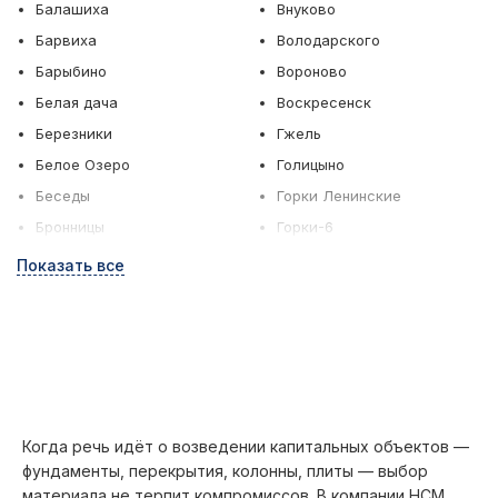
Балашиха
Внуково
Барвиха
Володарского
Барыбино
Вороново
Белая дача
Воскресенск
Березники
Гжель
Белое Озеро
Голицыно
Беседы
Горки Ленинские
Бронницы
Горки-6
Быково
Грибки
Показать все
Верея
Дедовск
Дзержинский
Дмитров
Зеленоград
Дмитрово
Ильинское
Долгопрудный
Истра
Домодедово
Кашира
Когда речь идёт о возведении капитальных объектов —
фундаменты, перекрытия, колонны, плиты — выбор
Дорохово
Климовск
материала не терпит компромиссов. В компании НСМ