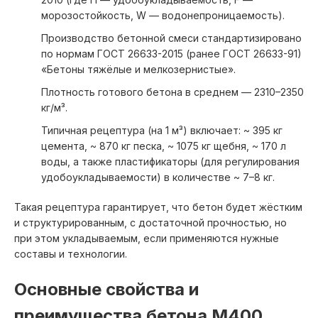
Куровское
Мытищи
морозостойкость, W — водонепроницаемость).
Куркино
Наро-Фоминск
Производство бетонной смеси стандартизировано
Лесной
Нахабино
по нормам ГОСТ 26633-2015 (ранее ГОСТ 26633-91)
Лесной Городок
Некрасовка
«Бетоны тяжёлые и мелкозернистые».
Ликино-Дулево
Плотность готового бетона в среднем — 2310–2350
Лобня
кг/м³.
Никольское
Пирогово
Типичная рецептура (на 1 м³) включает: ~ 395 кг
Новокосино
Поварово
цемента, ~ 870 кг песка, ~ 1075 кг щебня, ~ 170 л
воды, а также пластификаторы (для регулирования
Новоникольское
Подольск
удобоукладываемости) в количестве ~ 7–8 кг.
Ново-Переделкино
Протвино
Новая Москва
Пушкино
Такая рецептура гарантирует, что бетон будет жёстким
и структурированным, с достаточной прочностью, но
Ногинск
Расторгуево
при этом укладываемым, если применяются нужные
Обухово
Раменское
составы и технологии.
Обнинск
Реутов
Одинцово
Рошаль
Основные свойства и
Орехово-Зуево
Рублево
преимущества бетона М400