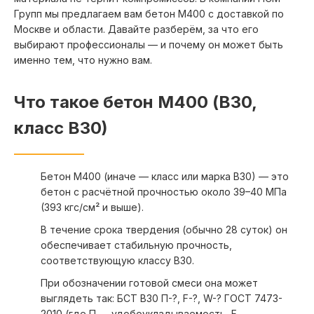
Дубна
Клин
Групп мы предлагаем вам бетон М400 с доставкой по
Егорьевск
Клязьма
Москве и области. Давайте разберём, за что его
выбирают профессионалы — и почему он может быть
Жаворонки
Коломна
именно тем, что нужно вам.
Железнодорожный
Коренево
Жуковский
Королев
Что такое бетон М400 (B30,
Заокский район
Косино
класс В30)
Звенигород
Котельники
Луховицы
Кольчугино
Люберцы
Бетон М400 (иначе — класс или марка В30) — это
Красково
Малаховка
бетон с расчётной прочностью около 39–40 МПа
Красноармейск
Малышево
(393 кгс/см² и выше).
Красногорск
Мячково
В течение срока твердения (обычно 28 суток) он
Краснозаводск
Михнево
обеспечивает стабильную прочность,
соответствующую классу В30.
Краснознаменский
Можайск
Кубинка
Монино
При обозначении готовой смеси она может
выглядеть так: БСТ В30 П-?, F-?, W-? ГОСТ 7473-
Купавна
Мосрентген
2010 (где П — удобоукладываемость, F —