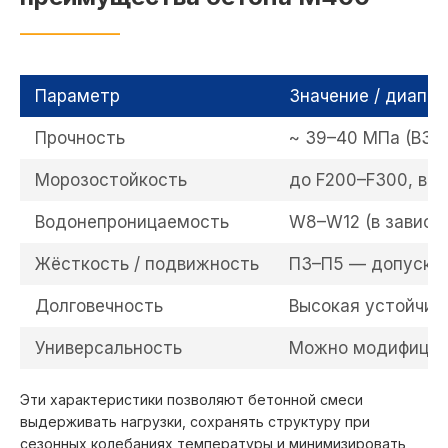
Павловский Посад
Руза
Первомайское
Сергиев Посад
Переславль-Залесский
Селятино
Петушки
Параметр
Значение / диапаз
Серпухов
Фрязино
Прочность
~ 39–40 МПа (B30
Солнцево
Химки
Солнечногорск
Хотьково
Морозостойкость
до F200–F300, в з
Софрино
Черноголовка
Водонепроницаемость
W8–W12 (в зависи
Софьино
Чехов
Ступино
Шаховская
Жёсткость / подвижность
П3–П5 — допуска
Сходня
Шереметьево
Долговечность
Высокая устойчив
Томилино
Щелково
Токарево
Щербинка
Универсальность
Можно модифициро
Троицк
Электрогорск
Эти характеристики позволяют бетонной смеси
Тучково
Электросталь
выдерживать нагрузки, сохранять структуру при
Уваровка
Электроугли
сезонных колебаниях температуры и минимизировать