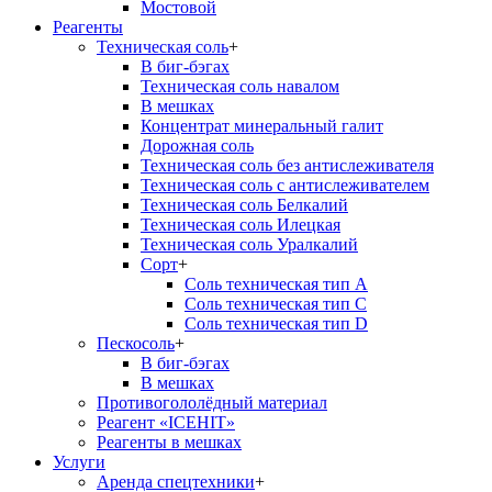
Мостовой
Реагенты
Техническая соль
+
В биг-бэгах
Техническая соль навалом
В мешках
Концентрат минеральный галит
Дорожная соль
Техническая соль без антислеживателя
Техническая соль с антислеживателем
Техническая соль Белкалий
Техническая соль Илецкая
Техническая соль Уралкалий
Сорт
+
Соль техническая тип А
Соль техническая тип С
Соль техническая тип D
Пескосоль
+
В биг-бэгах
В мешках
Противогололёдный материал
Реагент «ICEHIT»
Реагенты в мешках
Услуги
Аренда спецтехники
+