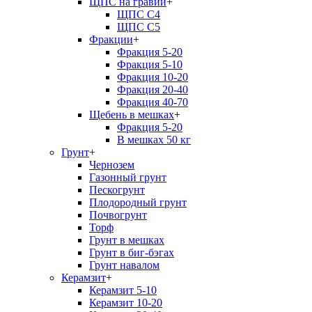
ЩПС на гравии
+
ЩПС С4
ЩПС С5
Фракции
+
Фракция 5-20
Фракция 5-10
Фракция 10-20
Фракция 20-40
Фракция 40-70
Щебень в мешках
+
Фракция 5-20
В мешках 50 кг
Грунт
+
Чернозем
Газонный грунт
Пескогрунт
Плодородный грунт
Почвогрунт
Торф
Грунт в мешках
Грунт в биг-бэгах
Грунт навалом
Керамзит
+
Керамзит 5-10
Керамзит 10-20