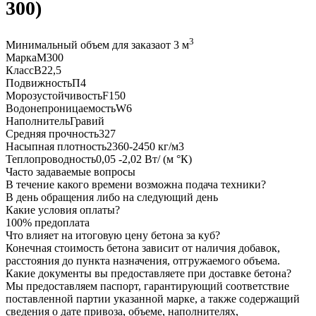
300)
3
Минимальный объем для заказа
от 3 м
Марка
M300
Класс
B22,5
Подвижность
П4
Морозустойчивость
F150
Водонепроницаемость
W6
Наполнитель
Гравий
Средняя прочность
327
Насыпная плотность
2360-2450 кг/м3
Теплопроводность
0,05 -2,02 Вт/ (м °К)
Часто задаваемые вопросы
В течение какого времени возможна подача техники?
В день обращения либо на следующий день
Какие условия оплаты?
100% предоплата
Что влияет на итоговую цену бетона за куб?
Конечная стоимость бетона зависит от наличия добавок,
расстояния до пункта назначения, отгружаемого объема.
Какие документы вы предоставляете при доставке бетона?
Мы предоставляем паспорт, гарантирующий соответствие
поставленной партии указанной марке, а также содержащий
сведения о дате привоза, объеме, наполнителях,