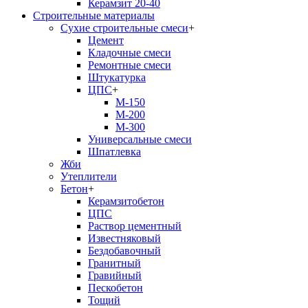
Керамзит 20-40
Строительные материалы
Сухие строительные смеси
+
Цемент
Кладочные смеси
Ремонтные смеси
Штукатурка
ЦПС
+
М-150
М-200
М-300
Универсальные смеси
Шпатлевка
Жби
Утеплители
Бетон
+
Керамзитобетон
ЦПС
Раствор цементный
Известняковый
Бездобавочный
Гранитный
Гравийный
Пескобетон
Тощий